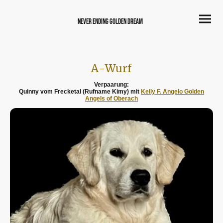
never Ending Golden Dream
A-Wurf
Verpaarung:
Quinny vom Frecketal (Rufname Kimy) mit
Kelly F. Angelo Golden
Angels of Oberach