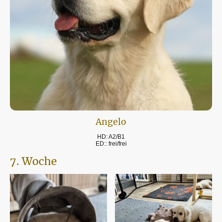
Angelo
HD: A2/B1
ED:: frei/frei
7. Woche